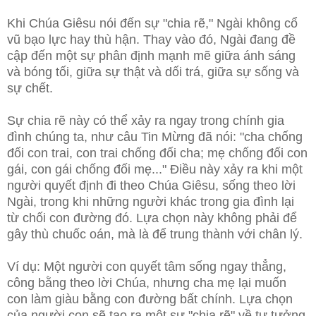
Khi Chúa Giêsu nói đến sự "chia rẽ," Ngài không cổ
vũ bạo lực hay thù hận. Thay vào đó, Ngài đang đề
cập đến một sự phân định mạnh mẽ giữa ánh sáng
và bóng tối, giữa sự thật và dối trá, giữa sự sống và
sự chết.
Sự chia rẽ này có thể xảy ra ngay trong chính gia
đình chúng ta, như câu Tin Mừng đã nói: "cha chống
đối con trai, con trai chống đối cha; mẹ chống đối con
gái, con gái chống đối mẹ..." Điều này xảy ra khi một
người quyết định đi theo Chúa Giêsu, sống theo lời
Ngài, trong khi những người khác trong gia đình lại
từ chối con đường đó. Lựa chọn này không phải để
gây thù chuốc oán, mà là để trung thành với chân lý.
Ví dụ: Một người con quyết tâm sống ngay thẳng,
công bằng theo lời Chúa, nhưng cha mẹ lại muốn
con làm giàu bằng con đường bất chính. Lựa chọn
của người con sẽ tạo ra một sự "chia rẽ" về tư tưởng,