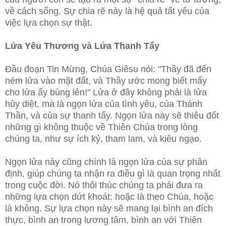
về cách sống. Sự chia rẽ này là hệ quả tất yếu của
việc lựa chọn sự thật.
Lửa Yêu Thương và Lửa Thanh Tẩy
Đầu đoạn Tin Mừng, Chúa Giêsu nói: "Thầy đã đến
ném lửa vào mặt đất, và Thầy ước mong biết mấy
cho lửa ấy bùng lên!" Lửa ở đây không phải là lửa
hủy diệt, mà là ngọn lửa của tình yêu, của Thánh
Thần, và của sự thanh tẩy. Ngọn lửa này sẽ thiêu đốt
những gì không thuộc về Thiên Chúa trong lòng
chúng ta, như sự ích kỷ, tham lam, và kiêu ngạo.
Ngọn lửa này cũng chính là ngọn lửa của sự phân
định, giúp chúng ta nhận ra điều gì là quan trọng nhất
trong cuộc đời. Nó thôi thúc chúng ta phải đưa ra
những lựa chọn dứt khoát: hoặc là theo Chúa, hoặc
là không. Sự lựa chọn này sẽ mang lại bình an đích
thực, bình an trong lương tâm, bình an với Thiên