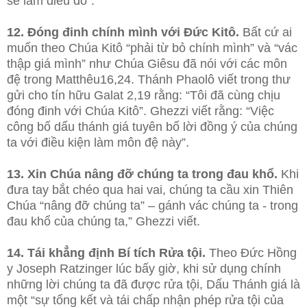
sẽ làm điều đó”.
12. Đóng đinh chính mình với Đức Kitô.
Bất cứ ai
muốn theo Chúa Kitô “phải từ bỏ chính mình” và “vác
thập giá mình” như Chúa Giêsu đã nói với các môn
đệ trong Matthêu16,24. Thánh Phaolô viết trong thư
gửi cho tín hữu Galat 2,19 rằng: “Tôi đã cùng chịu
đóng đinh với Chúa Kitô”. Ghezzi viết rằng: “Việc
công bố dấu thánh giá tuyên bố lời đồng ý của chúng
ta với điều kiện làm môn đệ này”.
13. Xin Chúa nâng đỡ chúng ta trong đau khổ.
Khi
đưa tay bắt chéo qua hai vai, chúng ta cầu xin Thiên
Chúa “nâng đỡ chúng ta” – gánh vác chúng ta - trong
đau khổ của chúng ta,” Ghezzi viết.
14. Tái khẳng định Bí tích Rửa tội.
Theo Đức Hồng
y Joseph Ratzinger lúc bấy giờ, khi sử dụng chính
những lời chúng ta đã được rửa tội, Dấu Thánh giá là
một “sự tổng kết và tái chấp nhận phép rửa tội của