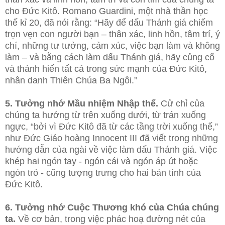
cho Đức Kitô. Romano Guardini, một nhà thần học
thế kỉ 20, đã nói rằng: “Hãy để dấu Thánh giá chiếm
trọn vẹn con người bạn – thân xác, linh hồn, tâm trí, ý
chí, những tư tưởng, cảm xúc, việc bạn làm và không
làm – và bằng cách làm dấu Thánh giá, hãy củng cố
và thánh hiến tất cả trong sức mạnh của Đức Kitô,
nhân danh Thiên Chúa Ba Ngôi.”
5. Tưởng nhớ Mầu nhiệm Nhập thể.
Cử chỉ của
chúng ta hướng từ trên xuống dưới, từ trán xuống
ngực, “bởi vì Đức Kitô đã từ các tầng trời xuống thế,”
như Đức Giáo hoàng Innocent III đã viết trong những
hướng dẫn của ngài về việc làm dấu Thánh giá. Việc
khép hai ngón tay - ngón cái và ngón áp út hoặc
ngón trỏ - cũng tượng trưng cho hai bản tính của
Đức Kitô.
6. Tưởng nhớ Cuộc Thương khó của Chúa chúng
ta.
Về cơ bản, trong việc phác hoạ đường nét của