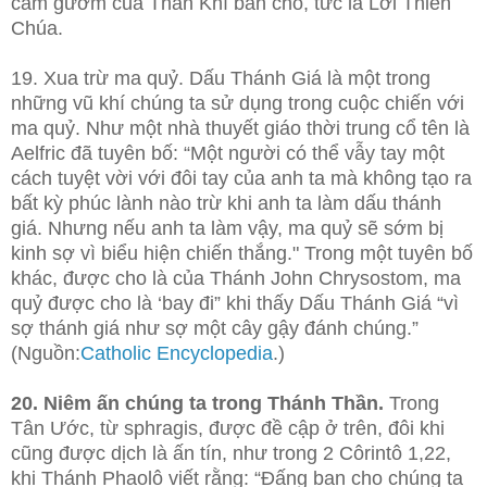
cầm gươm của Thần Khí ban cho, tức là Lời Thiên
Chúa.
19. Xua trừ ma quỷ. Dấu Thánh Giá là một trong
những vũ khí chúng ta sử dụng trong cuộc chiến với
ma quỷ. Như một nhà thuyết giáo thời trung cổ tên là
Aelfric đã tuyên bố: “Một người có thể vẫy tay một
cách tuyệt vời với đôi tay của anh ta mà không tạo ra
bất kỳ phúc lành nào trừ khi anh ta làm dấu thánh
giá. Nhưng nếu anh ta làm vậy, ma quỷ sẽ sớm bị
kinh sợ vì biểu hiện chiến thắng." Trong một tuyên bố
khác, được cho là của Thánh John Chrysostom, ma
quỷ được cho là ‘bay đi” khi thấy Dấu Thánh Giá “vì
sợ thánh giá như sợ một cây gậy đánh chúng.”
(Nguồn:
Catholic Encyclopedia
.)
20. Niêm ấn chúng ta trong Thánh Thần.
Trong
Tân Ước, từ sphragis, được đề cập ở trên, đôi khi
cũng được dịch là ấn tín, như trong 2 Côrintô 1,22,
khi Thánh Phaolô viết rằng: “Đấng ban cho chúng ta