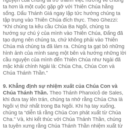
nguyện của chúng ta trở thành việc hướng về chúng
ta hơn là một cuộc gặp gỡ với Thiên Chúa hằng
sống. Dấu Thánh Giá ngay lập tức hướng chúng ta
tập trung vào Thiên Chúa đích thực. Theo Ghezzi:
“Khi chúng ta kêu cầu Chúa Ba Ngôi, chúng ta
hướng sự chú ý của mình vào Thiên Chúa, Đấng đã
tạo dựng nên chúng ta, chứ không phải vào Thiên
Chúa mà chúng ta đã làm ra. Chúng ta gạt bỏ những
hình ảnh của mình sang một bên và hướng những lời
cầu nguyện của mình đến Thiên Chúa như Ngài đã
mặc khải chính Ngài là: Chúa Cha, Chúa Con và
Chúa Thánh Thần.”
9. Khẳng định sự nhiệm xuất của Chúa Con và
Chúa Thánh Thần.
Theo Thánh Phanxicô de Sales,
khi đưa tay lên trán, chúng ta nhớ rằng Chúa Cha là
Ngôi vị thứ nhất trong Ba Ngôi. Khi hạ tay xuống,
chúng ta “diễn tả rằng Chúa Con phát xuất từ Chúa
Cha.” Và, khi kết thúc với Chúa Thánh Thần, chúng
ta tuyên xưng rằng Chúa Thánh Thần nhiệm xuất từ