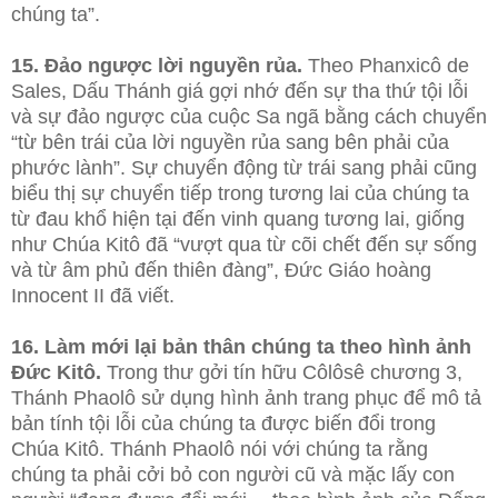
chúng ta”.
15. Đảo ngược lời nguyền rủa.
Theo Phanxicô de
Sales, Dấu Thánh giá gợi nhớ đến sự tha thứ tội lỗi
và sự đảo ngược của cuộc Sa ngã bằng cách chuyển
“từ bên trái của lời nguyền rủa sang bên phải của
phước lành”. Sự chuyển động từ trái sang phải cũng
biểu thị sự chuyển tiếp trong tương lai của chúng ta
từ đau khổ hiện tại đến vinh quang tương lai, giống
như Chúa Kitô đã “vượt qua từ cõi chết đến sự sống
và từ âm phủ đến thiên đàng”, Đức Giáo hoàng
Innocent II đã viết.
16. Làm mới lại bản thân chúng ta theo hình ảnh
Đức Kitô.
Trong thư gởi tín hữu Côlôsê chương 3,
Thánh Phaolô sử dụng hình ảnh trang phục để mô tả
bản tính tội lỗi của chúng ta được biến đổi trong
Chúa Kitô. Thánh Phaolô nói với chúng ta rằng
chúng ta phải cởi bỏ con người cũ và mặc lấy con