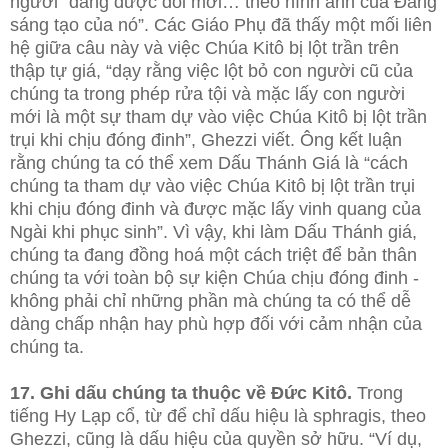
người “đang được đổi mới… theo hình ảnh của Đấng
sáng tạo của nó”. Các Giáo Phụ đã thấy một mối liên
hệ giữa câu này và việc Chúa Kitô bị lột trần trên
thập tự giá, “dạy rằng việc lột bỏ con người cũ của
chúng ta trong phép rửa tội và mặc lấy con người
mới là một sự tham dự vào việc Chúa Kitô bị lột trần
trụi khi chịu đóng đinh”, Ghezzi viết. Ông kết luận
rằng chúng ta có thể xem Dấu Thánh Giá là “cách
chúng ta tham dự vào việc Chúa Kitô bị lột trần trụi
khi chịu đóng đinh và được mặc lấy vinh quang của
Ngài khi phục sinh”. Vì vậy, khi làm Dấu Thánh giá,
chúng ta đang đồng hoá một cách triệt để bản thân
chúng ta với toàn bộ sự kiện Chúa chịu đóng đinh -
không phải chỉ những phần mà chúng ta có thể dễ
dàng chấp nhận hay phù hợp đối với cảm nhận của
chúng ta.
17. Ghi dấu chúng ta thuộc về Đức Kitô.
Trong
tiếng Hy Lạp cổ, từ để chỉ dấu hiệu là sphragis, theo
Ghezzi, cũng là dấu hiệu của quyền sở hữu. “Ví dụ,