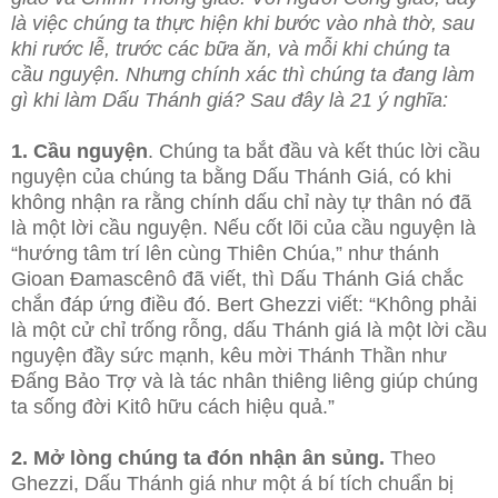
là việc chúng ta thực hiện khi bước vào nhà thờ, sau
khi rước lễ, trước các bữa ăn, và mỗi khi chúng ta
cầu nguyện. Nhưng chính xác thì chúng ta đang làm
gì khi làm Dấu Thánh giá? Sau đây là 21 ý nghĩa:
1. Cầu nguyện
. Chúng ta bắt đầu và kết thúc lời cầu
nguyện của chúng ta bằng Dấu Thánh Giá, có khi
không nhận ra rằng chính dấu
chỉ này tự thân nó đã
là một lời cầu nguyện. Nếu cốt lõi của cầu nguyện là
“hướng tâm trí lên cùng Thiên Chúa,” như thánh
Gioan Đamascênô đã viết, thì Dấu Thánh Giá chắc
chắn đáp ứng điều đó. Bert Ghezzi viết: “Không phải
là một cử chỉ trống rỗng, dấu Thánh giá là một lời cầu
nguyện đầy sức mạnh, kêu mời Thánh Thần như
Đấng Bảo Trợ và là tác nhân thiêng liêng giúp chúng
ta sống đời Kitô hữu cách hiệu quả.”
2. Mở lòng chúng ta đón nhận ân sủng.
Theo
Ghezzi, Dấu Thánh giá như một á bí tích chuẩn bị