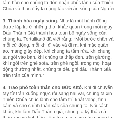
tâm hồn cho chúng ta đón nhận phúc lành của Thiên
Chúa và thúc đẩy ta cộng tác với ân sủng của Người.
3. Thánh hóa ngày sống.
Như là một hành động
được lặp lại ở những thời khắc quan trọng mỗi ngày,
Dấu Thánh Giá thánh hóa toàn bộ ngày sống của
chúng ta. Tertullianô đã viết rằng: “Mỗi bước chân và
mỗi cử động, mỗi khi đi vào và đi ra, khi mặc quần
áo, mang giày dép, khi chúng ta tắm rửa, khi chúng
ta ngồi vào bàn, khi chúng ta thắp đèn, trên giường,
khi ngồi trên ghế sofa, trên ghế ngồi, trong mọi hoạt
động thường nhật, chúng ta đều ghi dấu Thánh Giá
trên trán của mình.”
4. Trao phó toàn thân cho Đức Kitô.
Khi di chuyển
tay từ trán xuống ngực rồi sang hai vai, chúng ta xin
Thiên Chúa chúc lành cho tâm trí, khát vọng, tình
cảm và cho chính thân xác của chúng ta. Nói cách
khác, khi làm Dấu Thánh giá, chúng ta ký thác cả
thân xác và linh hồn, tâm trí và con tim của chúng ta