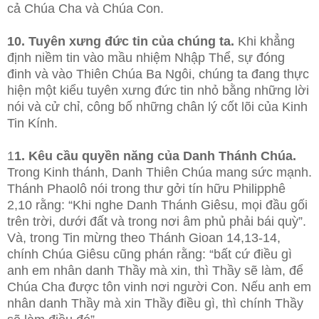
cả Chúa Cha và Chúa Con.
10. Tuyên xưng đức tin của chúng ta.
Khi khẳng
định niềm tin vào mầu nhiệm Nhập Thể, sự đóng
đinh và vào Thiên Chúa Ba Ngôi, chúng ta đang thực
hiện một kiểu tuyên xưng đức tin nhỏ bằng những lời
nói và cử chỉ, công bố những chân lý cốt lõi của Kinh
Tin Kính.
1
1. Kêu cầu quyền năng của Danh Thánh Chúa.
Trong Kinh thánh, Danh Thiên Chúa mang sức mạnh.
Thánh Phaolô nói trong thư gởi tín hữu Philipphê
2,10 rằng: “Khi nghe Danh Thánh Giêsu, mọi đầu gối
trên trời, dưới đất và trong nơi âm phủ phải bái quỳ”.
Và, trong Tin mừng theo Thánh Gioan 14,13-14,
chính Chúa Giêsu cũng phán rằng: “bất cứ điều gì
anh em nhân danh Thầy mà xin, thì Thầy sẽ làm, để
Chúa Cha được tôn vinh nơi người Con. Nếu anh em
nhân danh Thầy mà xin Thầy điều gì, thì chính Thầy