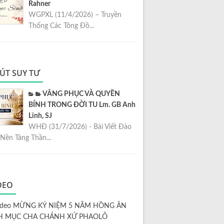
Rahner
WGPXL (11/4/2026) – Truyền
Thống Các Tông Đồ...
ÚT SUY TƯ
VÂNG PHỤC VÀ QUYỀN
BÍNH TRONG ĐỜI TU Lm. GB Anh
Linh, SJ
WHĐ (31/7/2026) - Bài Viết Đào
Nền Tảng Thần...
DEO
ideo MỪNG KỶ NIỆM 5 NĂM HỒNG ÂN
H MỤC CHA CHÁNH XỨ PHAOLÔ