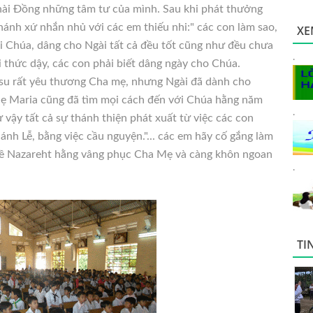
ài Đồng những tâm tư của mình. Sau khi phát thưởng
ánh xứ nhắn nhủ với các em thiếu nhi:" các con làm sao,
XE
i Chúa, dâng cho Ngài tất cả đều tốt cũng như đều chưa
.
i thức dậy, các con phải biết dâng ngày cho Chúa.
su rất yêu thương Cha mẹ, nhưng Ngài đã dành cho
Mẹ Maria cũng đã tìm mọi cách đến với Chúa hằng năm
.
vậy tất cả sự thánh thiện phát xuất từ việc các con
nh Lễ, bằng việc cầu nguyện."... các em hãy cố gắng làm
 về Nazareht hằng vâng phục Cha Mẹ và càng khôn ngoan
.
TI