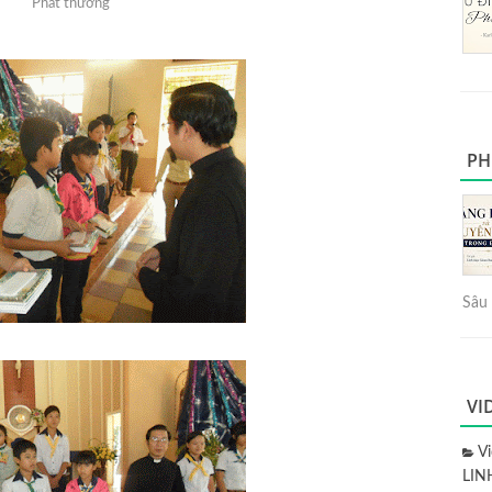
Phát thưởng
PH
Sâu 
VI
V
LIN