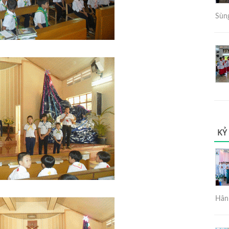
Sùng
KỶ
Hân 