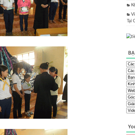
K
V
Tại 
BẠ
Yo