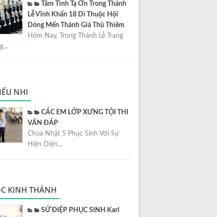
Tâm Tình Tạ Ơn Trong Thánh
Lễ Vĩnh Khấn 18 Dì Thuộc Hội
Dòng Mến Thánh Giá Thủ Thiêm
Hôm Nay, Trong Thánh Lễ Trang
...
IẾU NHI
CÁC EM LỚP XƯNG TỘI THI
VẤN ĐÁP
Chúa Nhật 5 Phục Sinh Với Sự
Hiện Diện...
C KINH THÁNH
SỨ ĐIỆP PHỤC SINH Karl