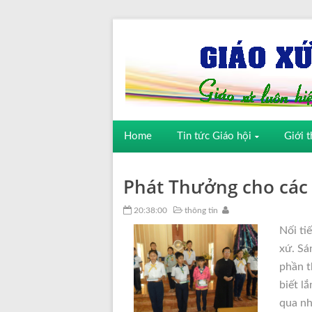
Home
Tin tức Giáo hội
Giới t
Phát Thưởng cho các
20:38:00
thông tin
Nối t
xứ. Sá
phần t
biết l
qua nh