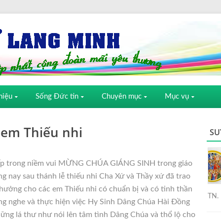
hiệu
Sống Đức tin
Chuyên mục
Mục vụ
 em Thiếu nhi
SU
iếp trong niềm vui MỪNG CHÚA GIÁNG SINH trong giáo
ng nay sau thánh lễ thiếu nhi Cha Xứ và Thầy xứ đã trao
hưởng cho các em Thiếu nhi có chuẩn bị và có tinh thần
TN. 
ắng nghe và thực hiện việc Hy Sinh Dâng Chúa Hài Đồng
ững lá thư như nói lên tâm tình Dâng Chúa và thổ lộ cho