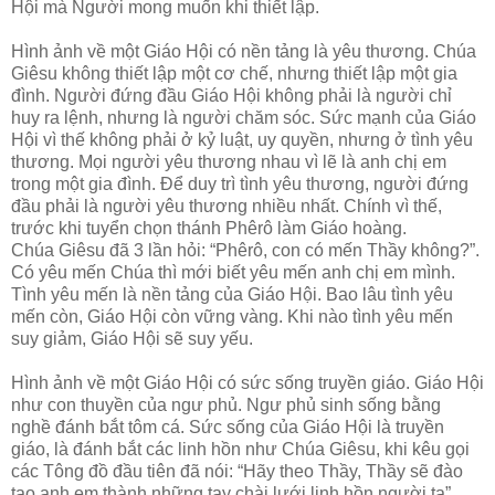
Hội mà Người mong muốn khi thiết lập.
Hình ảnh về một Giáo Hội có nền tảng là yêu thương. Chúa
Giêsu không thiết lập một cơ chế, nhưng thiết lập một gia
đình. Người đứng đầu Giáo Hội không phải là người chỉ
huy ra lệnh, nhưng là người chăm sóc. Sức mạnh của Giáo
Hội vì thế không phải ở kỷ luật, uy quyền, nhưng ở tình yêu
thương. Mọi người yêu thương nhau vì lẽ là anh chị em
trong một gia đình. Để duy trì tình yêu thương, người đứng
đầu phải là người yêu thương nhiều nhất. Chính vì thế,
trước khi tuyển chọn thánh Phêrô làm Giáo hoàng.
Chúa Giêsu đã 3 lần hỏi: “Phêrô, con có mến Thầy không?”.
Có yêu mến Chúa thì mới biết yêu mến anh chị em mình.
Tình yêu mến là nền tảng của Giáo Hội. Bao lâu tình yêu
mến còn, Giáo Hội còn vững vàng. Khi nào tình yêu mến
suy giảm, Giáo Hội sẽ suy yếu.
Hình ảnh về một Giáo Hội có sức sống truyền giáo. Giáo Hội
như con thuyền của ngư phủ. Ngư phủ sinh sống bằng
nghề đánh bắt tôm cá. Sức sống của Giáo Hội là truyền
giáo, là đánh bắt các linh hồn như Chúa Giêsu, khi kêu gọi
các Tông đồ đầu tiên đã nói: “Hãy theo Thầy, Thầy sẽ đào
tạo anh em thành những tay chài lưới linh hồn người ta”.