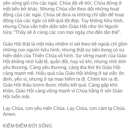
yên sóng gió cho các ngài. Chúa đã về trời. Chúa đứng ở
một bến bờ khác. Nhưng Chúa vẫn theo dõi những hoạt
động của các ngài. Chúa sẽ đưa ra những chỉ dẫn để hoạt
động của các ngài có kết quả tốt đẹp. Tuy không hữu hình,
nhưng Chúa vẫn hiện diện bên Giáo Hội như lời Người
hứa: “Thầy sẽ ở cùng các con mọi ngày cho đến tận thế”.
Giáo Hội thật là một mầu nhiệm vì xét theo bề ngoài chỉ gồm
những con người hữu hình, nhưng thật sự bên trong có sự
hiện diện của Thiên Chúa vô hình. Sự vững mạnh của Giáo
Hội không nhờ luật lệ, quân đội, hay vũ khí, nhưng nhờ tình
yêu thương. Càng yêu thương, càng tha thứ thì Giáo Hội
càng mạnh mẽ. Hiệu quả của Giáo Hội không ở tại việc ổn
định, yên vị, nhưng ở tại mạo hiểm ra đi. Chính khi ra đi,
Giáo Hội thâu lượm được nhiều kết quả. Càng gặp khó
khăn, Giáo Hội càng vững mạnh vì Chúa hằng ở với Giáo
Hội luôn mãi.
Lạy Chúa, con yêu mến Chúa. Lạy Chúa, con cảm tạ Chúa.
Amen.
KIỂM ĐIỂM ĐỜI SỐNG