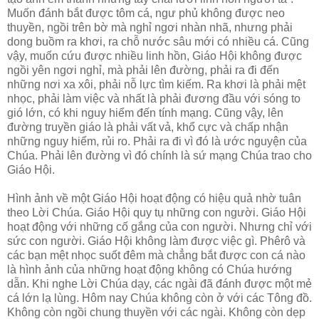
Muốn đánh bắt được tôm cá, ngư phủ không được neo
thuyền, ngồi trên bờ mà nghỉ ngơi nhàn nhã, nhưng phải
dong buồm ra khơi, ra chỗ nước sâu mới có nhiều cá. Cũng
vậy, muốn cứu được nhiều linh hồn, Giáo Hội không được
ngồi yên ngơi nghỉ, mà phải lên đường, phải ra đi đến
những nơi xa xôi, phải nỗ lực tìm kiếm. Ra khơi là phải mệt
nhọc, phải làm việc và nhất là phải đương đầu với sóng to
gió lớn, có khi nguy hiểm đến tính mạng. Cũng vậy, lên
đường truyền giáo là phải vất vả, khổ cực và chấp nhận
những nguy hiểm, rủi ro. Phải ra đi vì đó là ước nguyện của
Chúa. Phải lên đường vì đó chính là sứ mạng Chúa trao cho
Giáo Hội.
Hình ảnh về một Giáo Hội hoạt động có hiệu quả nhờ tuân
theo Lời Chúa. Giáo Hội quy tụ những con người. Giáo Hội
hoạt động với những cố gắng của con người. Nhưng chỉ với
sức con người. Giáo Hội không làm được việc gì. Phêrô và
các bạn mệt nhọc suốt đêm mà chẳng bắt được con cá nào
là hình ảnh của những hoạt động không có Chúa hướng
dẫn. Khi nghe Lời Chúa dạy, các ngài đã đánh được một mẻ
cá lớn lạ lùng. Hôm nay Chúa không còn ở với các Tông đồ.
Không còn ngồi chung thuyền với các ngài. Không còn dẹp