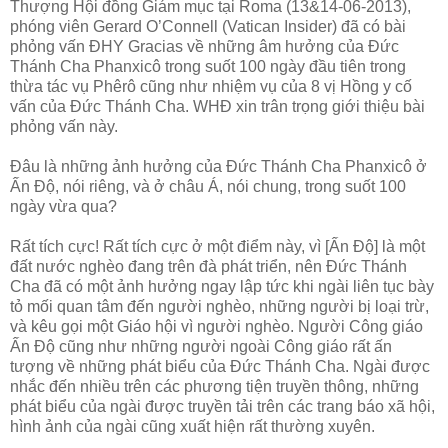
Thượng Hội đồng Giám mục tại Roma (13&14-06-2013),
phóng viên Gerard O’Connell (Vatican Insider) đã có bài
phỏng vấn ĐHY Gracias về những âm hưởng của Đức
Thánh Cha Phanxicô trong suốt 100 ngày đầu tiên trong
thừa tác vụ Phêrô cũng như nhiệm vụ của 8 vị Hồng y cố
vấn của Đức Thánh Cha. WHĐ xin trân trọng giới thiệu bài
phỏng vấn này.
Đâu là những ảnh hưởng của Đức Thánh Cha Phanxicô ở
Ấn Độ, nói riêng, và ở châu Á, nói chung, trong suốt 100
ngày vừa qua?
Rất tích cực! Rất tích cực ở một điểm này, vì [Ấn Độ] là một
đất nước nghèo đang trên đà phát triển, nên Đức Thánh
Cha đã có một ảnh hưởng ngay lập tức khi ngài liên tục bày
tỏ mối quan tâm đến người nghèo, những người bị loại trừ,
và kêu gọi một Giáo hội vì người nghèo. Người Công giáo
Ấn Độ cũng như những người ngoài Công giáo rất ấn
tượng về những phát biểu của Đức Thánh Cha. Ngài được
nhắc đến nhiều trên các phương tiện truyền thông, những
phát biểu của ngài được truyền tải trên các trang báo xã hội,
hình ảnh của ngài cũng xuất hiện rất thường xuyên.