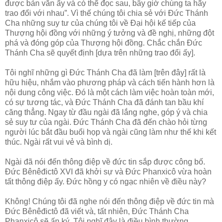
được bản văn ấy và có thể đọc sau, bây giờ chúng ta hãy
trao đổi với nhau”. Vì thế chúng tôi chia sẻ với Đức Thánh
Cha những suy tư của chúng tôi về Đại hội kế tiếp của
Thượng hội đồng với những ý tưởng và đề nghị, những đột
phá và đóng góp của Thượng hội đồng. Chắc chắn Đức
Thánh Cha sẽ quyết định [dựa trên những trao đổi ấy].
Tôi nghĩ những gì Đức Thánh Cha đã làm [trên đây] rất là
hữu hiệu, nhắm vào phương pháp và cách tiến hành hơn là
nội dung công việc. Đó là một cách làm việc hoàn toàn mới,
có sự tương tác, và Đức Thánh Cha đã đánh tan bầu khí
căng thẳng. Ngay từ đầu ngài đã lắng nghe, góp ý và chia
sẻ suy tư của ngài. Đức Thánh Cha đã đến chào hỏi từng
người lúc bắt đầu buổi họp và ngài cũng làm như thế khi kết
thúc. Ngài rất vui vẻ và bình dị.
Ngài đã nói đến thông điệp về đức tin sắp được công bố.
Đức Bênêđictô XVI đã khởi sự và Đức Phanxicô vừa hoàn
tất thông điệp ấy. Đức hồng y có ngạc nhiên về điều này?
Không! Chúng tôi đã nghe nói đến thông điệp về đức tin mà
Đức Bênêđictô đã viết và, tất nhiên, Đức Thánh Cha
Phanxicô sẽ ấn ký. Tôi nghĩ đây là điều bình thường.