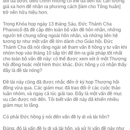
đổi đã được điều chỉnh nhưng có thể đã đến lúc cần lượng
giá xa hơn để nhận ra phương cách [làm cho Tông huấn]
trở nên hữu hiệu hơn.
Trong Khóa họp ngày 13 tháng Sáu, Đức Thánh Cha
Phanxicô đã đề cập đến toàn bộ vấn đề hôn nhân, những
người trẻ chung sống ngoài hôn nhân, và những liên hệ
tương tự như một vấn đề lớn dành cho Giáo hội. Đức
Thánh Cha đã nói rằng ngài sẽ tham vấn 8 hồng y tư vấn khi
nhóm họp vào tháng 10 sắp tới để tìm ra giải pháp tốt nhất
cho toàn bộ vấn đề này: có thể được xem xét ở một Thượng
hội đồng hoặc một hình thức khác. Đức hồng y có nhận thấy
đây là đề tài nóng?
Đề tài này cũng đã được nhắc đến ở kỳ họp Thượng hội
đồng vừa qua. Các giám mục đã trao đổi ở các cuộc thảo
luận nhóm, và ngay cả lúc giải lao. Đây là một vấn đề mục
vụ cần được nói đến. Tôi biết vấn đề này đã khiến nhiều
giám mục lo lắng.
Có phải Đức hồng ý nói đến vấn đề ly dị và tái hôn?
Đúng, đó là vấn đề ly dị và tái hôn, và xử lý vấn đề này như