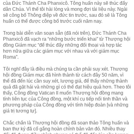
của Đức Thánh Cha Phanxicô. Tông huấn này sẽ thúc đẩy
dân Chúa. Vì thế tôi hài lòng và mong đợi tài liệu này. Ngài
sẽ công bố Thông điệp về đức tin trước, sau đó sẽ là Tông
huấn có thể được công bố trước cuối năm nay.
Trong bài diễn văn soạn sẵn (đã nói trên), Đức Thánh Cha
Phanxicô đã vạch ra “những bước triển khai” từ Thượng hội
đồng Giám mục “để thúc đẩy những đối thoại và hợp tác
hơn nữa giữa các giám mục với nhau và với giám mục
Roma”.
Tôi nghĩ đây là điều mà chúng ta cần phải suy xét. Thượng
hội đồng Giám mục đã hình thành từ cách đây 50 năm, vì
thế đã đến lúc cần suy xét, lượng giá, để thấy những thành
quả đã gặt hái và những gì có thể đạt hiệu quả hơn. Theo tôi
thấy, Công đồng Vatican II muốn Thượng hội đồng mang
tính liên tục của Công đồng, một khí cụ tiếp nối tinh thần và
phương pháp của Công đồng với tính hiệp đoàn [và những
giá trị tương tự].
Chắc chắn là Thượng hội đồng đã soạn thảo Tông huấn và
ban thư ký đã cố gắng hoàn chỉnh bản văn đó. Nhiều thay