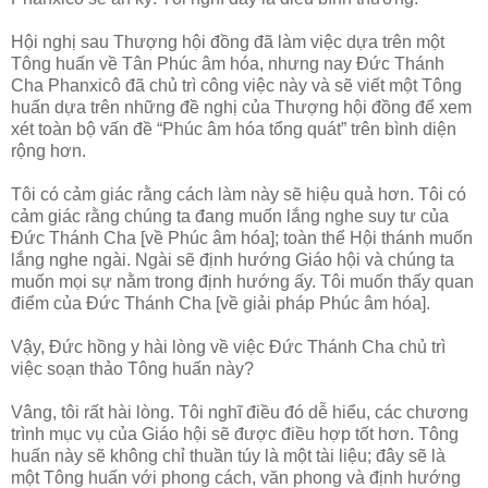
Hội nghị sau Thượng hội đồng đã làm việc dựa trên một
Tông huấn về Tân Phúc âm hóa, nhưng nay Đức Thánh
Cha Phanxicô đã chủ trì công việc này và sẽ viết một Tông
huấn dựa trên những đề nghị của Thượng hội đồng để xem
xét toàn bộ vấn đề “Phúc âm hóa tổng quát” trên bình diện
rộng hơn.
Tôi có cảm giác rằng cách làm này sẽ hiệu quả hơn. Tôi có
cảm giác rằng chúng ta đang muốn lắng nghe suy tư của
Đức Thánh Cha [về Phúc âm hóa]; toàn thể Hội thánh muốn
lắng nghe ngài. Ngài sẽ định hướng Giáo hội và chúng ta
muốn mọi sự nằm trong định hướng ấy. Tôi muốn thấy quan
điểm của Đức Thánh Cha [về giải pháp Phúc âm hóa].
Vậy, Đức hồng y hài lòng về việc Đức Thánh Cha chủ trì
việc soạn thảo Tông huấn này?
Vâng, tôi rất hài lòng. Tôi nghĩ điều đó dễ hiểu, các chương
trình mục vụ của Giáo hội sẽ được điều hợp tốt hơn. Tông
huấn này sẽ không chỉ thuần túy là một tài liệu; đây sẽ là
một Tông huấn với phong cách, văn phong và định hướng