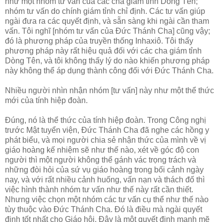
như một nhóm tư vấn của các cha giám tỉnh Dòng Tên;
nhóm tư vấn do chính giám tỉnh chỉ định. Các tư vấn giúp
ngài đưa ra các quyết định, và sẵn sàng khi ngài cần tham
vấn. Tôi nghĩ [nhóm tư vấn của Đức Thánh Cha] cũng vậy;
đó là phương pháp của truyền thống Inhaxiô. Tôi thấy
phương pháp này rất hiệu quả đối với các cha giám tỉnh
Dòng Tên, và tôi không thấy lý do nào khiến phương pháp
này không thể áp dụng thành công đối với Đức Thánh Cha.
Nhiều người nhìn nhận nhóm [tư vấn] này như một thể thức
mới của tính hiệp đoàn.
Đúng, nó là thể thức của tính hiệp đoàn. Trong Công nghị
trước Mật tuyển viện, Đức Thánh Cha đã nghe các hồng y
phát biểu, và mọi người chia sẻ nhận thức của mình về vị
giáo hoàng kế nhiệm sẽ như thế nào, xét về góc độ con
người thì một người không thể gánh vác trọng trách và
những đòi hỏi của sứ vụ giáo hoàng trong bối cảnh ngày
nay, và với rất nhiều cảnh huống, vấn nạn và thách đố thì
việc hình thành nhóm tư vấn như thế này rất cần thiết.
Nhưng việc chọn một nhóm các tư vấn cụ thể như thế nào
tùy thuộc vào Đức Thánh Cha. Đó là điều mà ngài quyết
định tốt nhất cho Giáo hội. Đây là một quyết định mạnh mẽ