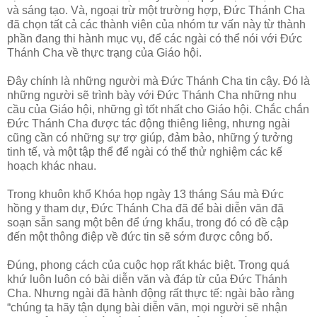
và sáng tạo. Và, ngoại trừ một trường hợp, Đức Thánh Cha
đã chọn tất cả các thành viên của nhóm tư vấn này từ thành
phần đang thi hành mục vụ, để các ngài có thể nói với Đức
Thánh Cha về thực trạng của Giáo hội.
Đây chính là những người mà Đức Thánh Cha tin cậy. Đó là
những người sẽ trình bày với Đức Thánh Cha những nhu
cầu của Giáo hội, những gì tốt nhất cho Giáo hội. Chắc chắn
Đức Thánh Cha được tác động thiêng liêng, nhưng ngài
cũng cần có những sự trợ giúp, đảm bảo, những ý tưởng
tinh tế, và một tập thể để ngài có thể thử nghiệm các kế
hoạch khác nhau.
Trong khuôn khổ Khóa họp ngày 13 tháng Sáu mà Đức
hồng y tham dự, Đức Thánh Cha đã để bài diễn văn đã
soạn sẵn sang một bên để ứng khẩu, trong đó có đề cập
đến một thông điệp về đức tin sẽ sớm được công bố.
Đúng, phong cách của cuộc họp rất khác biệt. Trong quá
khứ luôn luôn có bài diễn văn và đáp từ của Đức Thánh
Cha. Nhưng ngài đã hành động rất thực tế: ngài bảo rằng
“chúng ta hãy tận dụng bài diễn văn, mọi người sẽ nhận