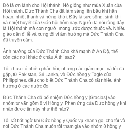
Đó là ơn lành cho Hội thánh. Nó giống như mùa Xuân của
Hội thánh. Đức Thánh Cha đã làm sáng lên bầu khí hân
hoan, nhiệt thành và hứng khởi. Đấy là sức sống, sinh khí
và nhiệt huyết của Giáo hội hôm nay. Người ta nói rằng đây
là Hội thánh mà con người mong ước được thuộc về. Nhiều
giáo dân đi lễ và xưng tội vì âm hưởng mà Đức Thánh Cha
đã truyền cảm.
Ảnh hưởng của Đức Thánh Cha khá mạnh ở Ấn Độ, thế
còn các nơi khác ở châu Á thì sao?
Tôi chưa có nhiều phản hồi, nhưng các giám mục mà tôi đã
gặp, từ Pakistan, Sri Lanka, và Đức hồng y Tagle của
Philippines, đều cho biết Đức Thánh Cha có rất nhiều ảnh
hưởng ở các nước đó.
Đức Thánh Cha đã bổ nhiệm Đức hồng y [Gracias] vào
nhóm tư vấn gồm 8 vị Hồng y. Phản ứng của Đức hồng y khi
nhận được tin này như thế nào?
Tôi rất bất ngờ khi Đức hồng y Quốc vụ khanh gọi cho tôi và
nói Đức Thánh Cha muốn tôi tham gia vào nhóm 8 hồng y