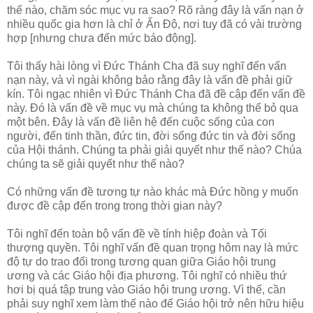
thế nào, chăm sóc mục vụ ra sao? Rõ ràng đây là vấn nạn ở
nhiều quốc gia hơn là chỉ ở Ấn Độ, nơi tuy đã có vài trường
hợp [nhưng chưa đến mức báo động].
Tôi thấy hài lòng vì Đức Thánh Cha đã suy nghĩ đến vấn
nạn này, và vì ngài không bảo rằng đây là vấn đề phải giữ
kín. Tôi ngạc nhiên vì Đức Thánh Cha đã đề cập đến vấn đề
này. Đó là vấn đề về mục vụ mà chúng ta không thể bỏ qua
một bên. Đây là vấn đề liên hệ đến cuộc sống của con
người, đến tinh thần, đức tin, đời sống đức tin và đời sống
của Hội thánh. Chúng ta phải giải quyết như thế nào? Chúa
chúng ta sẽ giải quyết như thế nào?
Có những vấn đề tương tự nào khác mà Đức hồng y muốn
được đề cập đến trong trong thời gian này?
Tôi nghĩ đến toàn bộ vấn đề về tính hiệp đoàn và Tối
thượng quyền. Tôi nghĩ vấn đề quan trọng hôm nay là mức
độ tự do trao đổi trong tương quan giữa Giáo hội trung
ương và các Giáo hội địa phương. Tôi nghĩ có nhiều thứ
hơi bị quá tập trung vào Giáo hội trung ương. Vì thế, cần
phải suy nghĩ xem làm thế nào để Giáo hội trở nên hữu hiệu