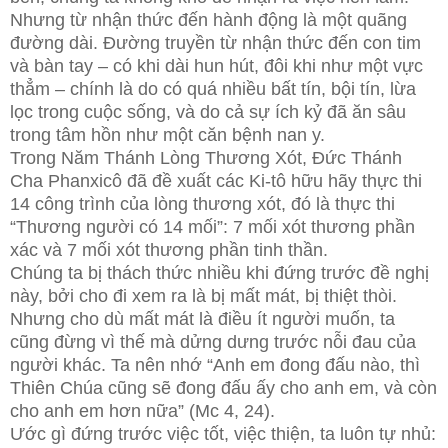
Nhưng từ nhận thức đến hành động là một quãng
đường dài. Đường truyền từ nhận thức đến con tim
và bàn tay – có khi dài hun hút, đôi khi như một vực
thẳm – chính là do có quá nhiều bất tín, bội tín, lừa
lọc trong cuộc sống, và do cả sự ích kỷ đã ăn sâu
trong tâm hồn như một căn bệnh nan y.
Trong Năm Thánh Lòng Thương Xót, Đức Thánh
Cha Phanxicô đã đề xuất các Ki-tô hữu hãy thực thi
14 công trình của lòng thương xót, đó là thực thi
“Thương người có 14 mối”: 7 mối xót thương phần
xác và 7 mối xót thương phần tinh thần.
Chúng ta bị thách thức nhiều khi đứng trước đề nghị
này, bởi cho đi xem ra là bị mất mát, bị thiệt thòi.
Nhưng cho dù mất mát là điều ít người muốn, ta
cũng đừng vì thế mà dửng dưng trước nỗi đau của
người khác. Ta nên nhớ “Anh em đong đấu nào, thì
Thiên Chúa cũng sẽ đong đấu ấy cho anh em, và còn
cho anh em hơn nữa” (Mc 4, 24).
Ước gì đứng trước việc tốt, việc thiện, ta luôn tự nhủ: