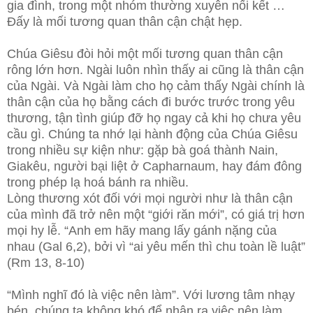
gia đình, trong một nhóm thường xuyên nối kết …
Đấy là mối tương quan thân cận chật hẹp.
Chúa Giêsu đòi hỏi một mối tương quan thân cận
rông lớn hơn. Ngài luôn nhìn thấy ai cũng là thân cận
của Ngài. Và Ngài làm cho họ cảm thấy Ngài chính là
thân cận của họ bằng cách đi bước trước trong yêu
thương, tận tình giúp đỡ họ ngay cả khi họ chưa yêu
cầu gì. Chúng ta nhớ lại hành động của Chúa Giêsu
trong nhiều sự kiện như: gặp bà goá thành Nain,
Giakêu, người bại liệt ở Capharnaum, hay đám đông
trong phép lạ hoá bánh ra nhiều.
Lòng thương xót đối với mọi người như là thân cận
của mình đã trở nên một “giới răn mới”, có giá trị hơn
mọi hy lễ. “Anh em hãy mang lấy gánh nặng của
nhau (Gal 6,2), bởi vì “ai yêu mến thì chu toàn lề luật”
(Rm 13, 8-10)
“Mình nghĩ đó là việc nên làm”. Với lương tâm nhạy
bén, chúng ta không khó để nhận ra việc nên làm.