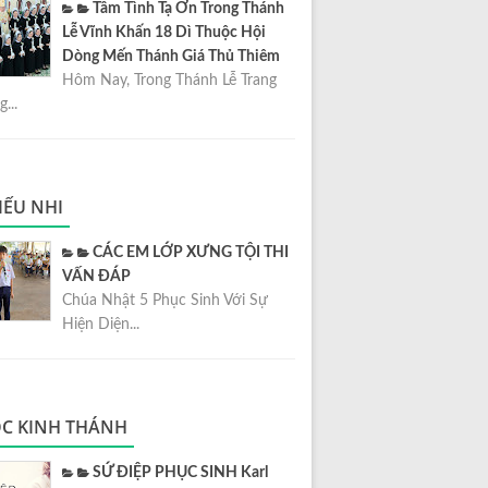
Tâm Tình Tạ Ơn Trong Thánh
Lễ Vĩnh Khấn 18 Dì Thuộc Hội
Dòng Mến Thánh Giá Thủ Thiêm
Hôm Nay, Trong Thánh Lễ Trang
...
IẾU NHI
CÁC EM LỚP XƯNG TỘI THI
VẤN ĐÁP
Chúa Nhật 5 Phục Sinh Với Sự
Hiện Diện...
C KINH THÁNH
SỨ ĐIỆP PHỤC SINH Karl