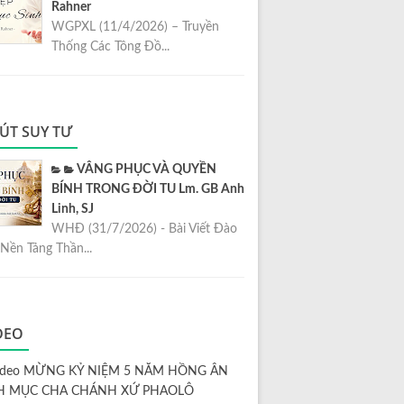
Rahner
WGPXL (11/4/2026) – Truyền
Thống Các Tông Đồ...
ÚT SUY TƯ
VÂNG PHỤC VÀ QUYỀN
BÍNH TRONG ĐỜI TU Lm. GB Anh
Linh, SJ
WHĐ (31/7/2026) - Bài Viết Đào
Nền Tảng Thần...
DEO
ideo MỪNG KỶ NIỆM 5 NĂM HỒNG ÂN
H MỤC CHA CHÁNH XỨ PHAOLÔ