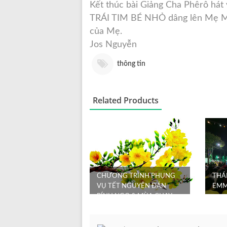
Kết thúc bài Giảng Cha Phêrô hát
TRÁI TIM BÉ NHỎ dâng lên Mẹ Mar
của Mẹ.
Jos Nguyễn
thông tin
Related Products
CHƯƠNG TRÌNH PHỤNG
THÁ
VỤ TẾT NGUYÊN ĐÁN
EMM
BÍNH NGỌ & MÙA CHAY
2026