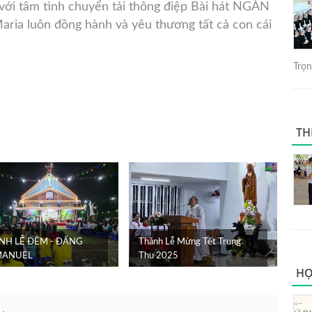
 với tâm tình chuyển tải thông điệp Bài hát NGÀN
ia luôn đồng hành và yêu thương tất cả con cái
Trọng
TH
NH LỄ ĐÊM - ĐẤNG
Thánh Lễ Mừng Tết Trung
ANUEL
Thu 2025
HỌ