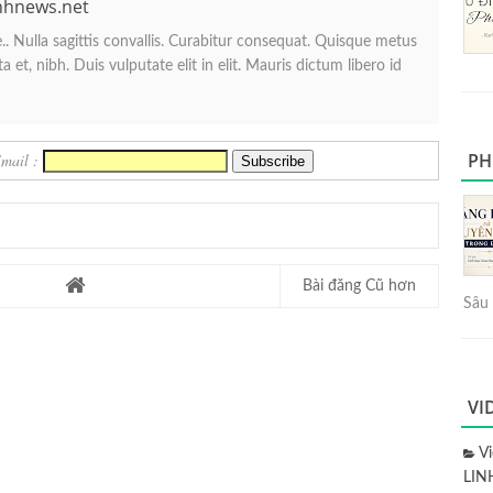
nhnews.net
. Nulla sagittis convallis. Curabitur consequat. Quisque metus
 et, nibh. Duis vulputate elit in elit. Mauris dictum libero id
PH
Email :
Bài đăng Cũ hơn
Sâu 
VI
V
LIN