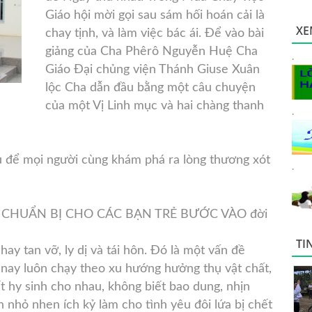
Giáo hội mời gọi sau sám
hối hoán cải là
XE
chay tịnh, và làm việc bác ái. Để vào bài
giảng của Cha Phêrô Nguyễn Huệ Cha
.
Giáo Đại chủng viện Thánh Giuse Xuân
lộc Cha dẫn đầu bằng một câu chuyện
của một Vị Linh mục và hai chàng thanh
.
u để mọi người cùng khám phá ra lòng thương xót
.
 Đề: CHUẨN BỊ CHO CÁC BẠN TRẺ BƯỚC VÀO đời
TI
ay tan vỡ, ly dị và tái hôn. Đó là một vấn đề
 nay luôn chạy theo xu hướng hưởng thụ vật chất,
t hy sinh cho nhau, không biết bao dung, nhịn
nh nhỏ nhen ích kỷ làm cho tình yêu đôi lứa bị chết