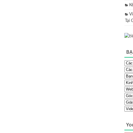
K
V
Tại 
BẠ
Yo