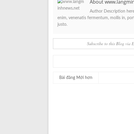
About www.langmi
Author Description here.
enim, venenatis fermentum, mollis in, porta
justo.
Subscribe to this Blog via 
Bài đăng Mới hơn