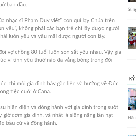
uở ban đầu.
Sùng
ủa nhạc sĩ Phạm Duy viết” con quì lạy Chúa trên
on yêu”, không phải các bạn trẻ chỉ lấy được người
hải luôn yêu và yêu mãi được người con lấy.
i vợ chồng 80 tuổi luôn son sắt yêu nhau. Vậy gia
úc vì tình yêu thuở nào đã vắng bóng trong đời
KỶ
úc, thì mỗi gia đình hãy gắn liền và hướng về Đức
ong tiệc cưới ở Cana.
su hiện diện và đồng hành với gia đình trong suốt
 giờ cơm gia đình, và nhất là siêng năng lần hạt
Hân 
Mẹ bầu cử và đồng hành.